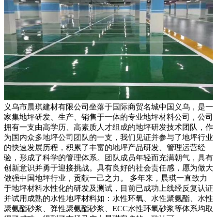
义乌市晨琪建材有限公司坐落于国际商贸名城中国义乌，是一
家集地坪研发、生产、销售于一体的专业地坪材料公司，公司
拥有一支由高学历、高素质人才组成的地坪研发技术团队，作
为国内众多地坪公司团队的一支，我们见证并参与了地坪行业
的快速发展历程，积累了丰富的地坪产品研发、管理运营经
验，形成了科学的管理体系。团队成员年轻而充满朝气，具有
创新意识并勇于迎接挑战。具有良好的社会责任感，愿为做大
做强中国地坪行业，贡献一己之力。 多年来，晨琪一直致力
于地坪材料水性化的研发及测试，目前已成功上线经反复认证
并试用成熟的水性地坪材料如：水性环氧、水性聚氨酯、水性
聚氨酯砂浆、弹性聚氨酯砂浆、ECC水性环氧砂浆等体系均取