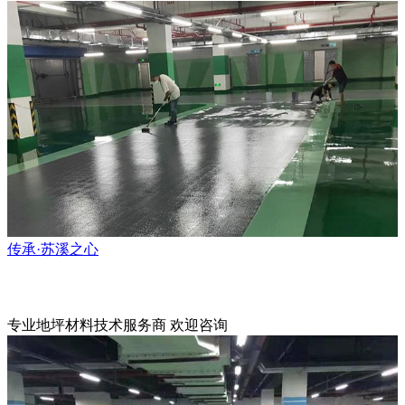
传承·苏溪之心
公司简介
专业地坪材料技术服务商 欢迎咨询